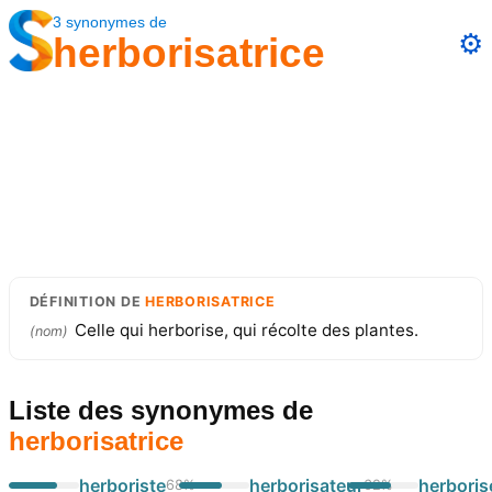
3
synonymes
de
⚙️
herborisatrice
DÉFINITION
DE
HERBORISATRICE
Celle qui herborise, qui récolte des plantes.
(
nom
)
Liste des synonymes
de
herborisatrice
herboriste
herborisateur
herboris
68
%
62
%