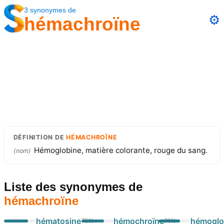
3
synonymes
de
⚙️
hémachroïne
DÉFINITION
DE
HÉMACHROÏNE
Hémoglobine, matière colorante, rouge du sang.
(
nom
)
Liste des synonymes
de
hémachroïne
hématosine
hémochroïne
hémoglo
75
%
71
%