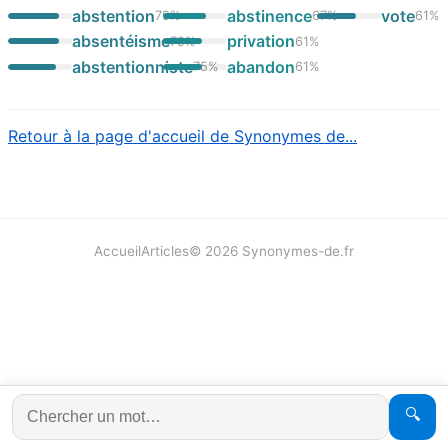
abstention
abstinence
vote
79
%
67
%
61
%
absentéisme
privation
79
%
61
%
abstentionniste
abandon
75
%
61
%
Retour à la page d'accueil de Synonymes de...
Accueil
Articles
©
2026
Synonymes-de.fr
🔍