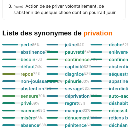
Action de se priver volontairement, de
(
nom
)
s’abstenir de quelque chose dont on pourrait jouir.
Liste des synonymes
de
privation
perte
jeûne
dèche
86
%
64
%
62
abstinence
pauvreté
enlèvem
77
%
64
%
besoin
continence
confine
76
%
64
%
défaut
captivité
abstent
74
%
63
%
repos
disgrâce
séquest
72
%
63
%
non-jouissance
pénurie
appstin
72
%
63
%
abstention
sevrage
interdict
72
%
63
%
sensure
déprivation
auto-sac
70
%
63
%
privé
regret
déshabi
69
%
63
%
carence
manque
nécessit
69
%
63
%
misère
dénuement
retiens 
68
%
62
%
absence
pénitence
déchéan
68
%
62
%