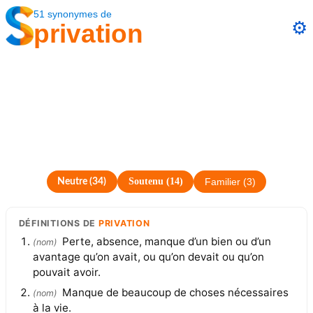
51
synonymes
de
⚙️
privation
Soutenu
(
14
)
Neutre
(
34
)
Familier
(
3
)
DÉFINITIONS
DE
PRIVATION
Perte, absence, manque d’un bien ou d’un
(
nom
)
avantage qu’on avait, ou qu’on devait ou qu’on
pouvait avoir.
Manque de beaucoup de choses nécessaires
(
nom
)
à la vie.