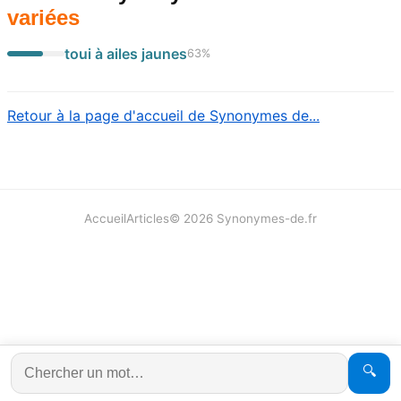
variées
toui à ailes jaunes
63
%
Retour à la page d'accueil de Synonymes de...
Accueil
Articles
©
2026
Synonymes-de.fr
🔍