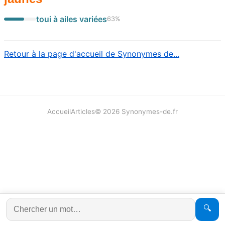
toui à ailes variées
63
%
Retour à la page d'accueil de Synonymes de...
Accueil
Articles
©
2026
Synonymes-de.fr
🔍