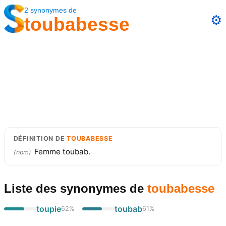
2
synonymes
de
⚙️
toubabesse
DÉFINITION
DE
TOUBABESSE
Femme toubab.
(
nom
)
Liste des synonymes
de
toubabesse
toupie
toubab
62
%
61
%