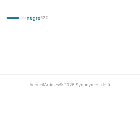
nègre
62
%
Accueil
Articles
©
2026
Synonymes-de.fr