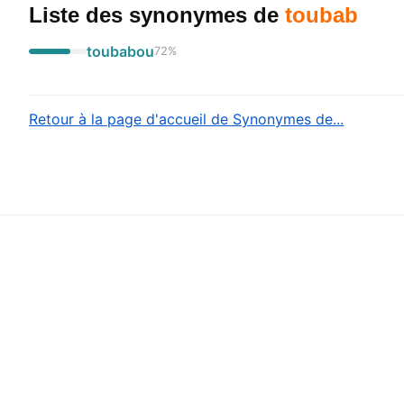
Liste des synonymes
de
toubab
toubabou
72
%
Retour à la page d'accueil de Synonymes de...