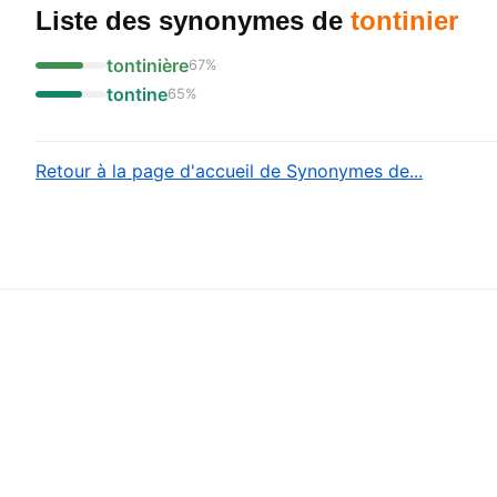
Liste des synonymes
de
tontinier
tontinière
67
%
tontine
65
%
Retour à la page d'accueil de Synonymes de...