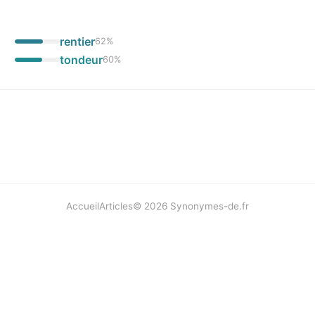
rentier
62
%
tondeur
60
%
Accueil
Articles
©
2026
Synonymes-de.fr