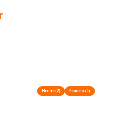
r
Soutenu
(
2
)
Neutre
(
2
)