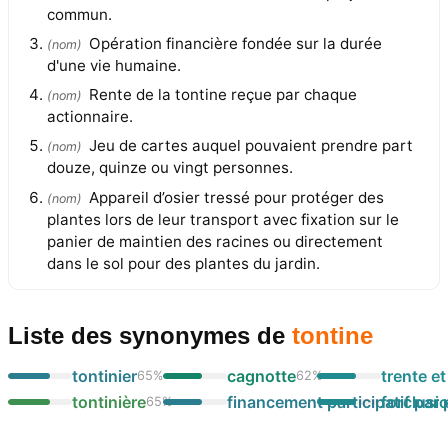
commun.
Opération financière fondée sur la durée
(
nom
)
d'une vie humaine.
Rente de la tontine reçue par chaque
(
nom
)
actionnaire.
Jeu de cartes auquel pouvaient prendre part
(
nom
)
douze, quinze ou vingt personnes.
Appareil d’osier tressé pour protéger des
(
nom
)
plantes lors de leur transport avec fixation sur le
panier de maintien des racines ou directement
dans le sol pour des plantes du jardin.
Liste des synonymes
de
tontine
tontinier
cagnotte
trente e
65
%
62
%
tontinière
financement participatif par 
forclusi
65
%