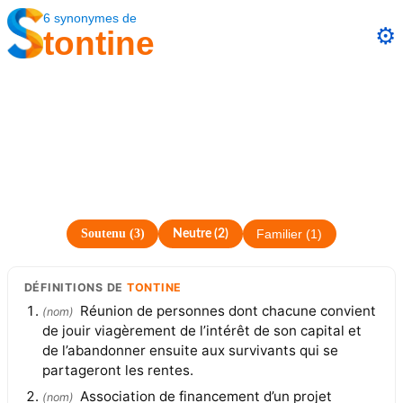
6
synonymes
de
⚙️
tontine
Soutenu
(
3
)
Neutre
(
2
)
Familier
(
1
)
DÉFINITIONS
DE
TONTINE
Réunion de personnes dont chacune convient
(
nom
)
de jouir viagèrement de l’intérêt de son capital et
de l’abandonner ensuite aux survivants qui se
partageront les rentes.
Association de financement d’un projet
(
nom
)