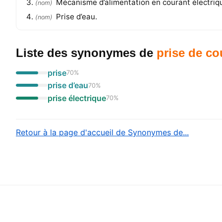
Mécanisme d’alimentation en courant électrique
(
nom
)
Prise d’eau.
(
nom
)
Liste des synonymes
de
prise de co
prise
70
%
prise d’eau
70
%
prise électrique
70
%
Retour à la page d'accueil de Synonymes de...