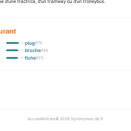
 d’une tractrice, d’un tramway ou d’un trolleybus.
urant
plug
67
%
broche
64
%
fiche
62
%
Accueil
Articles
©
2026
Synonymes-de.fr