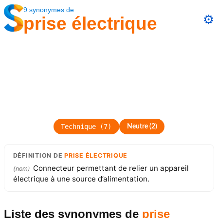
9
synonymes
de
⚙️
prise électrique
Technique
(
7
)
Neutre
(
2
)
DÉFINITION
DE
PRISE ÉLECTRIQUE
Connecteur permettant de relier un appareil
(
nom
)
électrique à une source d’alimentation.
Liste des synonymes
de
prise