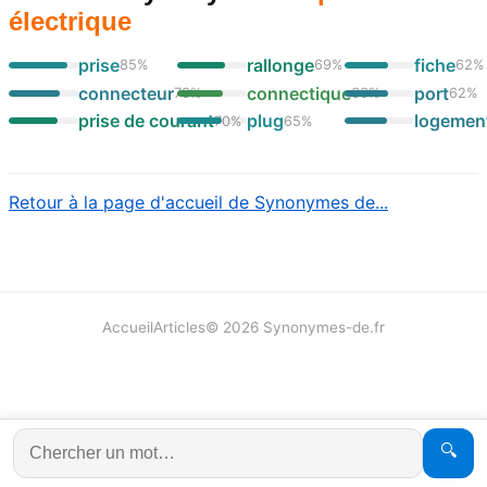
électrique
prise
rallonge
fiche
85
%
69
%
62
%
connecteur
connectique
port
73
%
66
%
62
%
prise de courant
plug
logemen
70
%
65
%
Retour à la page d'accueil de Synonymes de...
Accueil
Articles
©
2026
Synonymes-de.fr
🔍