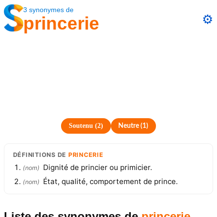
3
synonymes
de
⚙️
princerie
Soutenu
(
2
)
Neutre
(
1
)
DÉFINITIONS
DE
PRINCERIE
Dignité de princier ou primicier.
(
nom
)
État, qualité, comportement de prince.
(
nom
)
Liste des synonymes
de
princerie