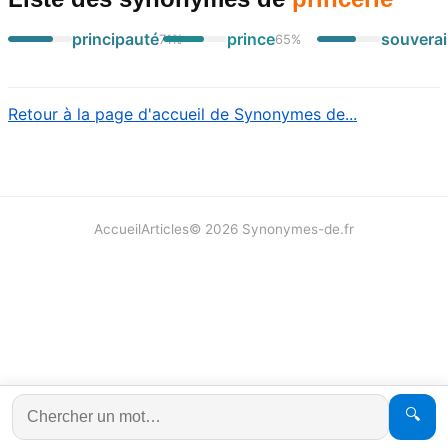
principauté
prince
souverai
71
%
65
%
Retour à la page d'accueil de Synonymes de...
Accueil
Articles
©
2026
Synonymes-de.fr
🔍