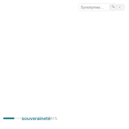
🔍
☾
souveraineté
61
%