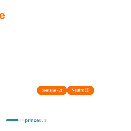
ie
Soutenu
(
2
)
Neutre
(
1
)
prince
65
%