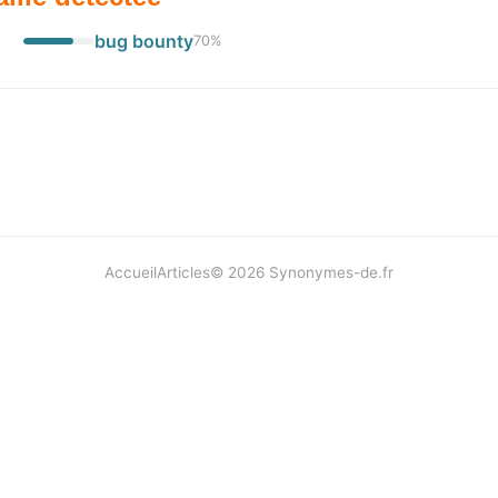
bug bounty
70
%
Accueil
Articles
©
2026
Synonymes-de.fr