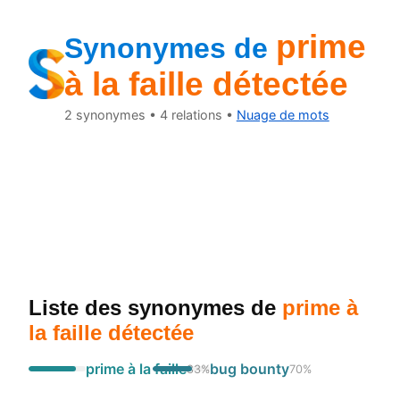
prime
Synonymes de
à la faille détectée
2
synonymes •
4
relations •
Nuage de mots
Liste des synonymes
de
prime à
la faille détectée
prime à la faille
bug bounty
83
%
70
%