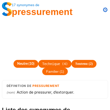
17
synonymes
de
⚙️
pressurement
Technique
(
4
)
Soutenu
(
2
)
Neutre
(
10
)
Familier
(
1
)
DÉFINITION
DE
PRESSUREMENT
Action de pressurer, d’extorquer.
(
nom
)
Liste des synonymes
de