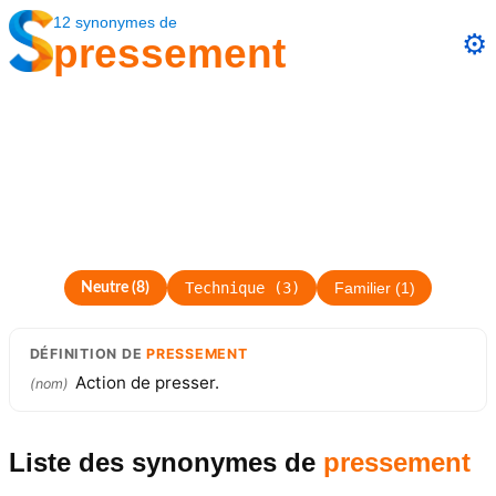
12
synonymes
de
⚙️
pressement
Technique
(
3
)
Neutre
(
8
)
Familier
(
1
)
DÉFINITION
DE
PRESSEMENT
Action de presser.
(
nom
)
Liste des synonymes
de
pressement