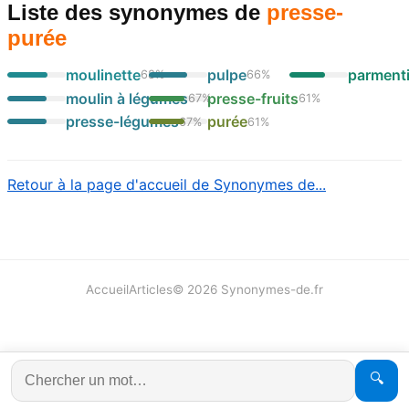
Liste des synonymes
de
presse-
purée
moulinette
pulpe
parmenti
68
%
66
%
moulin à légumes
presse-fruits
67
%
61
%
presse-légumes
purée
67
%
61
%
Retour à la page d'accueil de Synonymes de...
Accueil
Articles
©
2026
Synonymes-de.fr
🔍