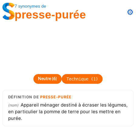
7
synonymes
de
⚙️
presse-purée
Technique
(
1
)
Neutre
(
6
)
DÉFINITION
DE
PRESSE-PURÉE
Appareil ménager destiné à écraser les légumes,
(
nom
)
en particulier la pomme de terre pour les mettre en
purée.