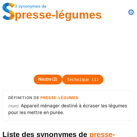
3
synonymes
de
⚙️
presse-légumes
Technique
(
1
)
Neutre
(
2
)
DÉFINITION
DE
PRESSE-LÉGUMES
Appareil ménager destiné à écraser les légumes
(
nom
)
pour les mettre en purée.
Liste des synonymes
de
presse-