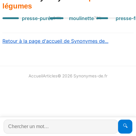
légumes
presse-purée
moulinette
presse-f
84
%
73
%
Retour à la page d'accueil de Synonymes de...
Accueil
Articles
©
2026
Synonymes-de.fr
🔍