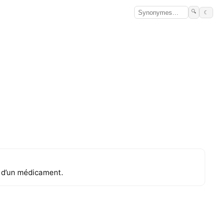
🔍
☾
e d’un médicament.