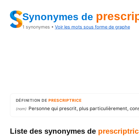
prescrip
Synonymes
de
1
synonymes •
Voir les mots sous forme de graphe
DÉFINITION
DE
PRESCRIPTRICE
Personne qui prescrit, plus particulièrement, cons
(
nom
)
Liste des synonymes
de
prescriptri