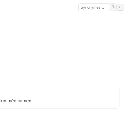
🔍
☾
 d’un médicament.