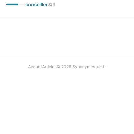
conseiller
62
%
Accueil
Articles
©
2026
Synonymes-de.fr