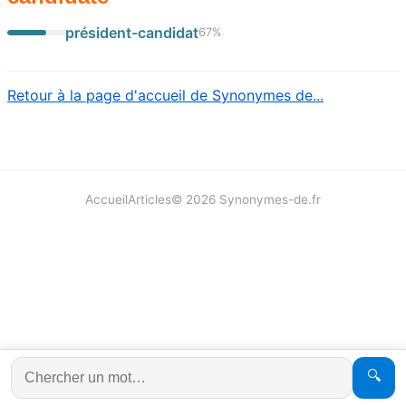
président-candidat
67
%
Retour à la page d'accueil de Synonymes de...
Accueil
Articles
©
2026
Synonymes-de.fr
🔍