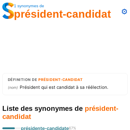
1
synonymes
de
⚙️
président-candidat
DÉFINITION
DE
PRÉSIDENT-CANDIDAT
Président qui est candidat à sa réélection.
(
nom
)
Liste des synonymes
de
président-
candidat
présidente-candidate
67
%