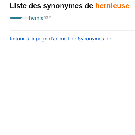
Liste des synonymes
de
hernieuse
hernie
63
%
Retour à la page d'accueil de Synonymes de...