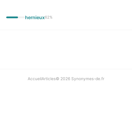
hernieux
62
%
Accueil
Articles
©
2026
Synonymes-de.fr