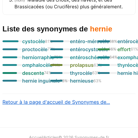
(
nom
)
Brassicacées (ou Crucifères) plus généralement.
Liste des synonymes
de
hernie
cystocèle
entéro-mérocèle
entérocè
81
%
68
%
proctocèle
entérocystocèle
effort
77
%
66
%
61
herniorraphie
entéroschéocèle
exompha
75
%
64
%
omphalocèle
prolapsus
thyréocè
74
%
63
%
descente
thyrocèle
hernie hi
74
%
63
%
hernie inguinale
hernieuse
73
%
63
%
Retour à la page d'accueil de Synonymes de...
Accueil
Articles
©
2026
Synonymes-de.fr