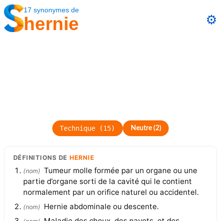
17
synonymes
de
⚙️
hernie
Technique
(
15
)
Neutre
(
2
)
DÉFINITIONS
DE
HERNIE
Tumeur molle formée par un organe ou une
(
nom
)
partie d’organe sorti de la cavité qui le contient
normalement par un orifice naturel ou accidentel.
Hernie abdominale ou descente.
(
nom
)
Maladie des choux, des navets, et des