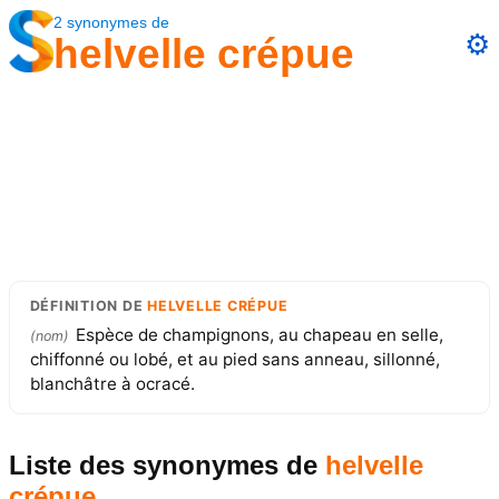
2
synonymes
de
⚙️
helvelle crépue
DÉFINITION
DE
HELVELLE CRÉPUE
Espèce de champignons, au chapeau en selle,
(
nom
)
chiffonné ou lobé, et au pied sans anneau, sillonné,
blanchâtre à ocracé.
Liste des synonymes
de
helvelle
crépue