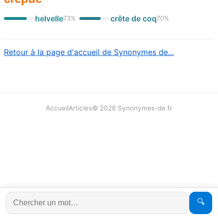
helvelle
crête de coq
73
%
70
%
Retour à la page d'accueil de Synonymes de...
Accueil
Articles
©
2026
Synonymes-de.fr
🔍