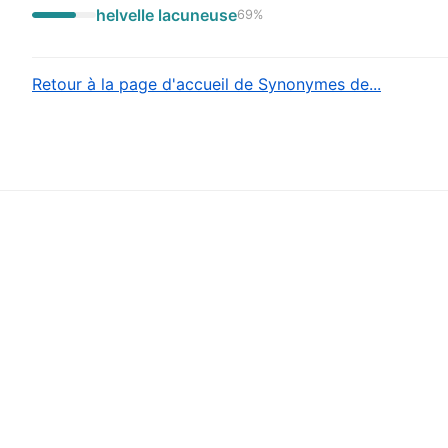
helvelle lacuneuse
69
%
Retour à la page d'accueil de Synonymes de...