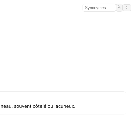
🔍
☾
nneau, souvent côtelé ou lacuneux.