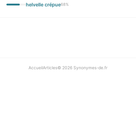
helvelle crépue
68
%
Accueil
Articles
©
2026
Synonymes-de.fr