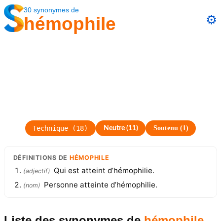
30
synonymes
de
⚙️
hémophile
Technique
(
18
)
Soutenu
(
1
)
Neutre
(
11
)
DÉFINITIONS
DE
HÉMOPHILE
Qui est atteint d’hémophilie.
(
adjectif
)
Personne atteinte d’hémophilie.
(
nom
)
Liste des synonymes
de
hémophile