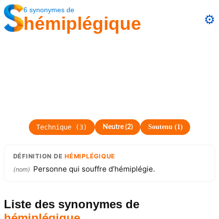
6
synonymes
de
⚙️
hémiplégique
Technique
(
3
)
Soutenu
(
1
)
Neutre
(
2
)
DÉFINITION
DE
HÉMIPLÉGIQUE
Personne qui souffre d’hémiplégie.
(
nom
)
Liste des synonymes
de
hémiplégique