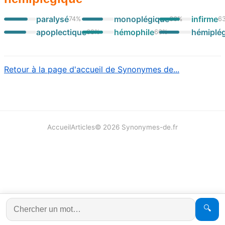
paralysé
monoplégique
infirme
74
%
66
%
6
apoplectique
hémophile
hémiplég
68
%
66
%
Retour à la page d'accueil de Synonymes de...
Accueil
Articles
©
2026
Synonymes-de.fr
🔍