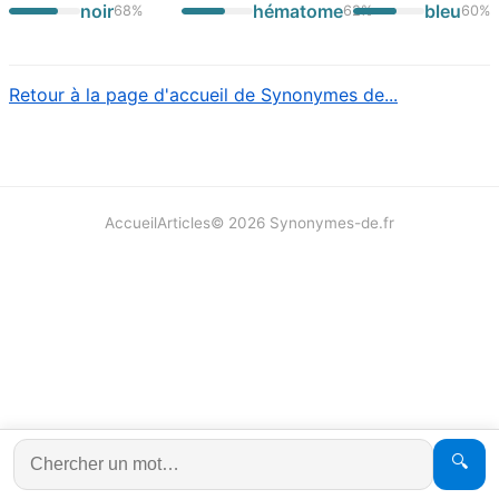
noir
hématome
bleu
68
%
62
%
60
%
Retour à la page d'accueil de Synonymes de...
Accueil
Articles
©
2026
Synonymes-de.fr
🔍