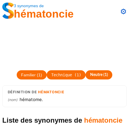
3
synonymes
de
⚙️
hématoncie
Technique
(
1
)
Familier
(
1
)
Neutre
(
1
)
DÉFINITION
DE
HÉMATONCIE
hématome.
(
nom
)
Liste des synonymes
de
hématoncie