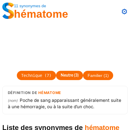
11
synonymes
de
⚙️
hématome
Technique
(
7
)
Neutre
(
3
)
Familier
(
1
)
DÉFINITION
DE
HÉMATOME
Poche de sang apparaissant généralement suite
(
nom
)
à une hémorragie, ou à la suite d’un choc.
Liste des synonymes
de
hématome