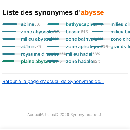
Liste des synonymes
d'
abysse
abime
bathyscaphe
milieu ci
80
%
64
%
zone abyssale
bassin
milieu b
75
%
64
%
milieu abyssal
zone bathyale
zone circ
69
%
63
%
abîme
zone aphotique
grands 
67
%
63
%
royaume d’hadès
milieu hadal
66
%
63
%
plaine abyssale
zone hadale
64
%
62
%
Retour à la page d'accueil de Synonymes de...
Accueil
Articles
©
2026
Synonymes-de.fr