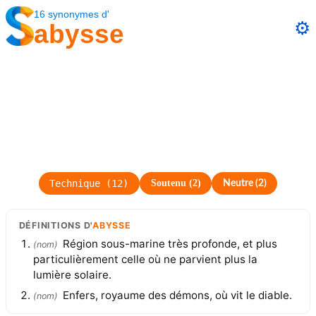
16
synonymes
d'
⚙️
abysse
Technique
(
12
)
Soutenu
(
2
)
Neutre
(
2
)
DÉFINITIONS
D'
ABYSSE
Région sous-marine très profonde, et plus
(
nom
)
particulièrement celle où ne parvient plus la
lumière solaire.
Enfers, royaume des démons, où vit le diable.
(
nom
)