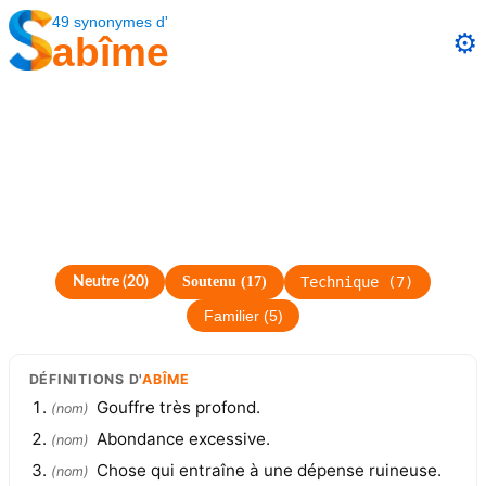
49
synonymes
d'
⚙️
abîme
Soutenu
(
17
)
Technique
(
7
)
Neutre
(
20
)
Familier
(
5
)
DÉFINITIONS
D'
ABÎME
Gouffre très profond.
(
nom
)
Abondance excessive.
(
nom
)
Chose qui entraîne à une dépense ruineuse.
(
nom
)