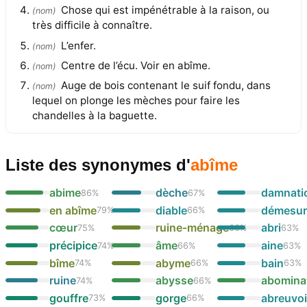
Chose qui est impénétrable à la raison, ou
(
nom
)
très difficile à connaître.
L’enfer.
(
nom
)
Centre de l’écu. Voir en abîme.
(
nom
)
Auge de bois contenant le suif fondu, dans
(
nom
)
lequel on plonge les mèches pour faire les
chandelles à la baguette.
Liste des synonymes
d'
abîme
abime
dèche
damnati
86
%
67
%
en abîme
diable
démesur
79
%
66
%
cœur
ruine-ménage
abri
75
%
66
%
63
%
précipice
âme
aine
74
%
66
%
63
%
bîme
abyme
bain
74
%
66
%
63
%
ruine
abysse
abomina
74
%
66
%
gouffre
gorge
abreuvoi
73
%
66
%