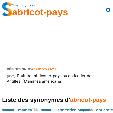
3
synonymes
d'
⚙️
abricot-pays
DÉFINITION
D'
ABRICOT-PAYS
Fruit de l’abricotier-pays ou abricotier des
(
nom
)
Antilles, (Mammea americana).
Liste des synonymes
d'
abricot-pays
mamey
abricotier-pays
abricotie
75
%
63
%