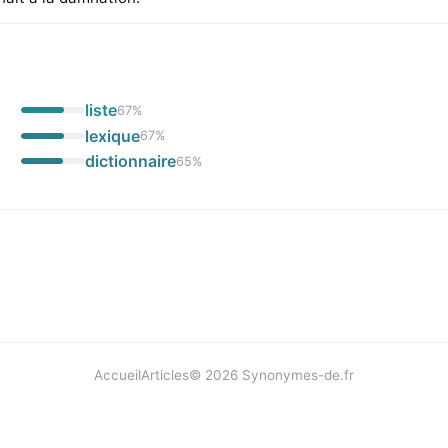
liste
67
%
lexique
67
%
dictionnaire
65
%
Accueil
Articles
©
2026
Synonymes-de.fr