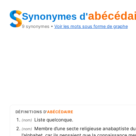
abécédai
Synonymes
d'
9
synonymes •
Voir les mots sous forme de graphe
DÉFINITIONS
D'
ABÉCÉDAIRE
Liste quelconque.
(
nom
)
Membre d’une secte religieuse anabaptiste du
(
nom
)
l’alphabet, car ils pensaient que la connaissance me