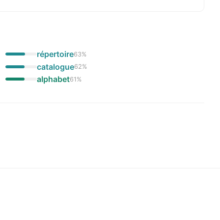
répertoire
63
%
catalogue
62
%
alphabet
61
%