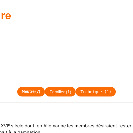
re
Technique
(
1
)
Neutre
(
7
)
Familier
(
1
)
 XVIᵉ siècle dont, en Allemagne les membres désiraient rester
nait à la damnation.