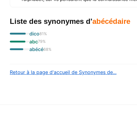
Liste des synonymes
d'
abécédaire
dico
81
%
abc
79
%
abécé
68
%
Retour à la page d'accueil de Synonymes de...