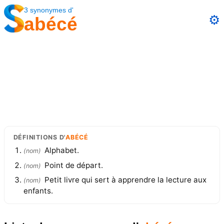
3
synonymes
d'
⚙️
abécé
DÉFINITIONS
D'
ABÉCÉ
Alphabet.
(
nom
)
Point de départ.
(
nom
)
Petit livre qui sert à apprendre la lecture aux
(
nom
)
enfants.