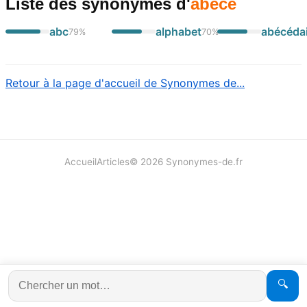
Liste des synonymes
d'
abécé
abc
alphabet
abécéda
79
%
70
%
Retour à la page d'accueil de Synonymes de...
Accueil
Articles
©
2026
Synonymes-de.fr
🔍