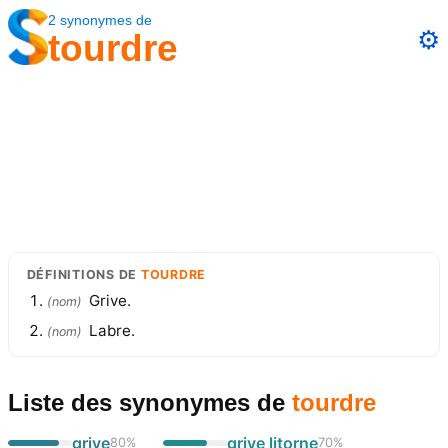
2
synonymes
de
⚙️
tourdre
DÉFINITIONS
DE
TOURDRE
Grive.
(
nom
)
Labre.
(
nom
)
Liste des synonymes
de
tourdre
grive
grive litorne
80
%
70
%