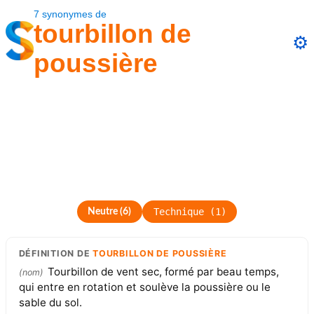
7
synonymes
de
tourbillon de
⚙️
poussière
Technique
(
1
)
Neutre
(
6
)
DÉFINITION
DE
TOURBILLON DE POUSSIÈRE
Tourbillon de vent sec, formé par beau temps,
(
nom
)
qui entre en rotation et soulève la poussière ou le
sable du sol.