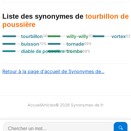
Liste des synonymes
de
tourbillon de
poussière
tourbillon
willy-willy
vortex
74
%
70
%
62
buisson
tornade
70
%
69
%
diable de poussière
trombe
70
%
68
%
Retour à la page d'accueil de Synonymes de...
Accueil
Articles
©
2026
Synonymes-de.fr
🔍