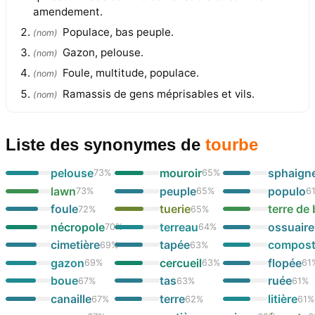
amendement.
Populace, bas peuple.
(
nom
)
Gazon, pelouse.
(
nom
)
Foule, multitude, populace.
(
nom
)
Ramassis de gens méprisables et vils.
(
nom
)
Liste des synonymes
de
tourbe
pelouse
mouroir
sphaign
73
%
65
%
lawn
peuple
populo
73
%
65
%
6
foule
tuerie
terre de
72
%
65
%
nécropole
terreau
ossuaire
70
%
64
%
cimetière
tapée
compos
69
%
63
%
gazon
cercueil
flopée
69
%
63
%
61
boue
tas
ruée
67
%
63
%
61
%
canaille
terre
litière
67
%
62
%
61
%