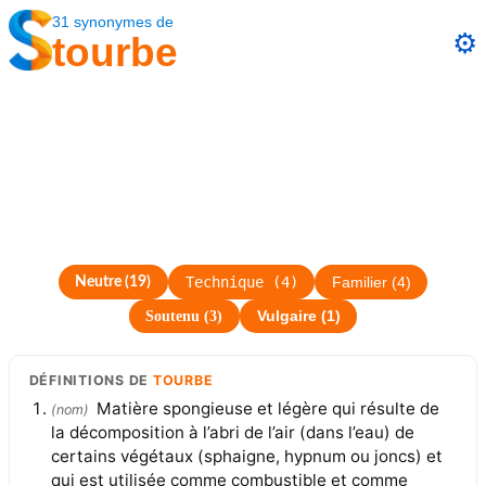
31
synonymes
de
⚙️
tourbe
Technique
(
4
)
Neutre
(
19
)
Familier
(
4
)
Soutenu
(
3
)
Vulgaire
(
1
)
DÉFINITIONS
DE
TOURBE
Matière spongieuse et légère qui résulte de
(
nom
)
la décomposition à l’abri de l’air (dans l’eau) de
certains végétaux (sphaigne, hypnum ou joncs) et
qui est utilisée comme combustible et comme