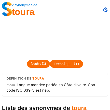
2
synonymes
de
⚙️
toura
Technique
(
1
)
Neutre
(
1
)
DÉFINITION
DE
TOURA
Langue mandée parlée en Côte d’Ivoire. Son
(
nom
)
code ISO 639-3 est neb.
Liste des synonymes
de
toura