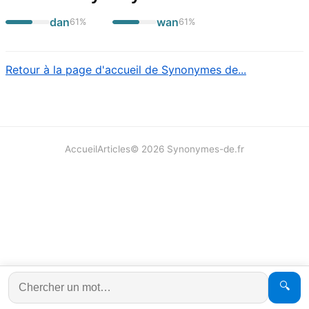
dan
wan
61
%
61
%
Retour à la page d'accueil de Synonymes de...
Accueil
Articles
©
2026
Synonymes-de.fr
🔍