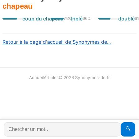
chapeau
coup du chapeau
triplé
doublé
74
%
66
%
6
Retour à la page d'accueil de Synonymes de...
Accueil
Articles
©
2026
Synonymes-de.fr
🔍