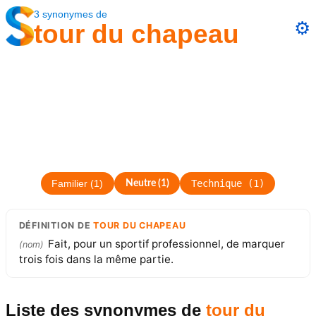
3
synonymes
de
⚙️
tour du chapeau
Technique
(
1
)
Familier
(
1
)
Neutre
(
1
)
DÉFINITION
DE
TOUR DU CHAPEAU
Fait, pour un sportif professionnel, de marquer
(
nom
)
trois fois dans la même partie.
Liste des synonymes
de
tour du