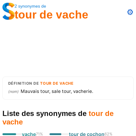
2
synonymes
de
⚙️
tour de vache
DÉFINITION
DE
TOUR DE VACHE
Mauvais tour, sale tour, vacherie.
(
nom
)
Liste des synonymes
de
tour de
vache
vache
tour de cochon
71
%
62
%