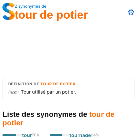
2
synonymes
de
⚙️
tour de potier
DÉFINITION
DE
TOUR DE POTIER
Tour utilisé par un potier.
(
nom
)
Liste des synonymes
de
tour de
potier
tour
tournage
70
%
64
%