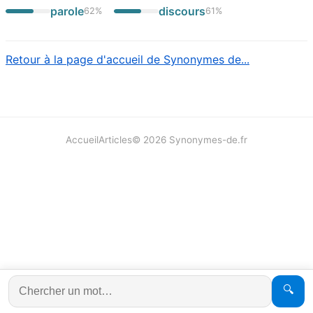
parole
discours
62
%
61
%
Retour à la page d'accueil de Synonymes de...
Accueil
Articles
©
2026
Synonymes-de.fr
🔍