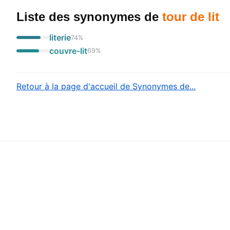
Liste des synonymes
de
tour de lit
literie
74
%
couvre-lit
69
%
Retour à la page d'accueil de Synonymes de...