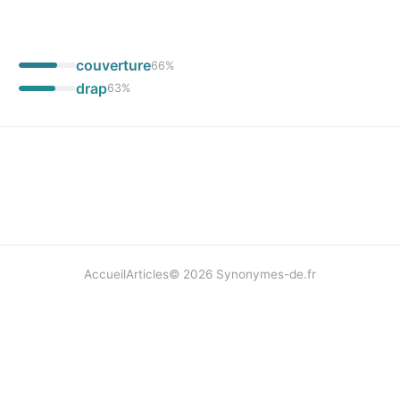
couverture
66
%
drap
63
%
Accueil
Articles
©
2026
Synonymes-de.fr