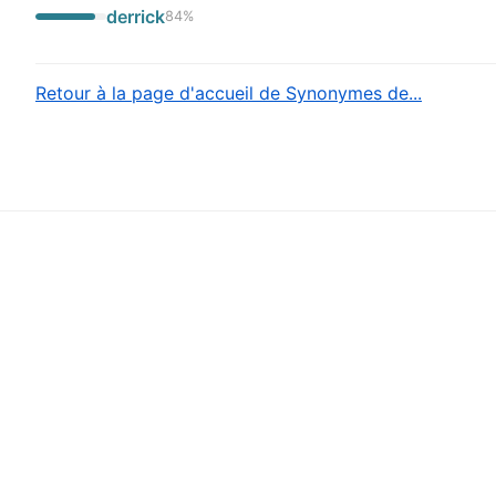
derrick
84
%
Retour à la page d'accueil de Synonymes de...