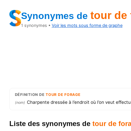
tour de
Synonymes
de
1
synonymes •
Voir les mots sous forme de graphe
DÉFINITION
DE
TOUR DE FORAGE
Charpente dressée à l’endroit où l’on veut effect
(
nom
)
Liste des synonymes
de
tour de for