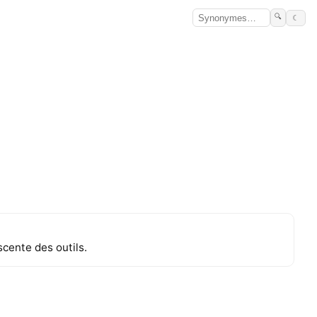
🔍
☾
cente des outils.