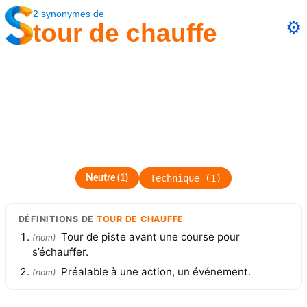
2
synonymes
de
⚙️
tour de chauffe
Technique
(
1
)
Neutre
(
1
)
DÉFINITIONS
DE
TOUR DE CHAUFFE
Tour de piste avant une course pour
(
nom
)
s’échauffer.
Préalable à une action, un événement.
(
nom
)