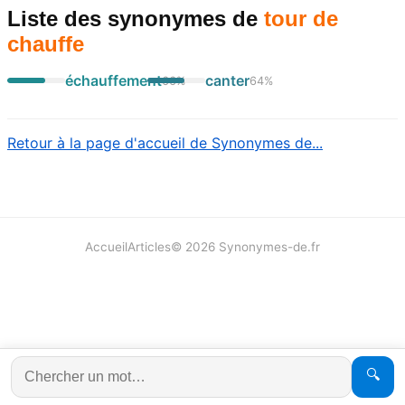
Liste des synonymes
de
tour de
chauffe
échauffement
canter
66
%
64
%
Retour à la page d'accueil de Synonymes de...
Accueil
Articles
©
2026
Synonymes-de.fr
🔍