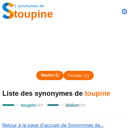
2
synonymes
de
⚙️
toupine
Neutre
(
1
)
Familier
(
1
)
Liste des synonymes
de
toupine
toupin
bidon
64
%
61
%
Retour à la page d'accueil de Synonymes de...