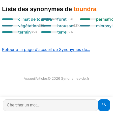
Liste des synonymes
de
toundra
climat de toundra
forêt
permafr
67
%
63
%
végétation
brousse
microsyl
65
%
63
%
terrain
terre
65
%
62
%
Retour à la page d'accueil de Synonymes de...
Accueil
Articles
©
2026
Synonymes-de.fr
🔍