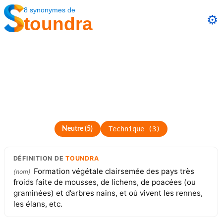
8
synonymes
de
⚙️
toundra
Technique
(
3
)
Neutre
(
5
)
DÉFINITION
DE
TOUNDRA
Formation végétale clairsemée des pays très
(
nom
)
froids faite de mousses, de lichens, de poacées (ou
graminées) et d’arbres nains, et où vivent les rennes,
les élans, etc.